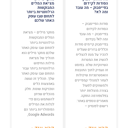
הסודות לקידום
מציאת המלים
בפייסבוק – מה עובד
המבוקשות
ומה לא?
הרלוונטיות ביותר
לתחום שבו עוסק
האתר שלכם
סודות הפייסבוק –
הסודות לקידום
מחקר מילים – מציאת
בפייסבוק – מה עובד
המלים המבוקשות
ומה לא? בקידום
הרלוונטיות ביותר
בפייסבוק קיימים סודות
לתחום שבו עוסק האתר
וכללים ברורים שעלינו
שלכם מחקר מילים הוא
להכיר על מנת להצליח
תהליך של מציאת
להשיג את המטרות
מילות החיפוש
השיווקיות שלנו. בפוסט
הרלוונטיות ביותר עבור
זה נעמיק לתוך התובנות
התחום שבו עוסק האתר
והאסטרטגיות שיכולות
שלך. תהליך זה נעשה
לעזור למנהלי קמפיינים
באמצעות כלים
ולמשווקים לפעול
וטכניקות שונות. חלק
בצורה מוצלחת יותר
מהכלים שניתן
בפלטפורמה החזקה.
להשתמש בהם כדי
מאמרים נוספים באתר:
לגלות את המילים
רישום לפנסיון –
הפופולריות ביותר הם
Google Adwords,