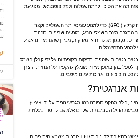
בני
ומפחיתה את הסיכון להתחשמלות ולנזק פוטנציאלי מפגיעת
ויו
במ
מו
שנית, יש להתקין התקני הגנה נאותים, כגון מפסקי זרם ומפסקי תקלות קרקע (GFCI), כדי למנוע עומסי יתר חשמליים וקצר
המב
תגלה מצב חשמלי חריג, ומונעים שריפות וסכנות
כגו
ים של מגרש הטניס, כגון מקלחות או מזרקות, מכיוון שהם מזהים אפילו
 למנוע התחשמלות.
קר
טיח בטיחות שוטפת. בדיקות תקופתיות על ידי קבלן חשמל
שן, ולטפל בהן באופן מיידי. מומלץ להקפיד על הנחיות היצרן
23
בטיח ביצועים ואריכות ימים מיטביים.
ות אנרגטית?
ינו, כולל מתקני ספורט כמו מגרשי טניס. על ידי אימוץ
ת טביעת הרגל הסביבתית שלהם אלא גם לחסוך בעלויות
הג
אחד האמצעים המשמעותיים ביותר לחיסכון באנרגיה הוא השימוש בתאורת לד. נורות LED צורכות משמעותית פחות