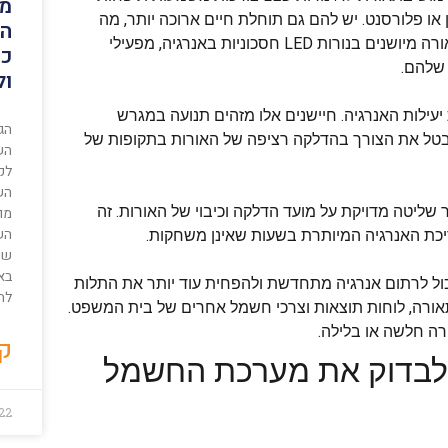
מה
 או פלורסנט. יש להם גם תוחלת חיים ארוכה יותר, מה
הש
שמפחית את הצורך בהחלפות תכופות. על ידי החלפת גופי תאורה מיושנים בנורות LED חסכוניות באנרגיה, מפעילי
כי
 שלהם.
ול
עילות האנרגיה. חיישנים אלו מזהים תנועה במגרש
הג
מבטל את הצורך בהדלקה רציפה של האורות בתקופות של
הש
לק
הש
שליטה מדויקת על מועד הדלקה וכיבוי של האורות. זה
מו
השי
יכת האנרגיה המיותרת בשעות שאינן משחקות.
שי
בא
ל לרתום אנרגיה מתחדשת ולהפחית עוד יותר את התלות
לה
אורה, לוחות תוצאות וצרכי חשמל אחרים של בית המשפט.
רה חלשה או בלילה.
קר
אי לבדוק את מערכת החשמל
22