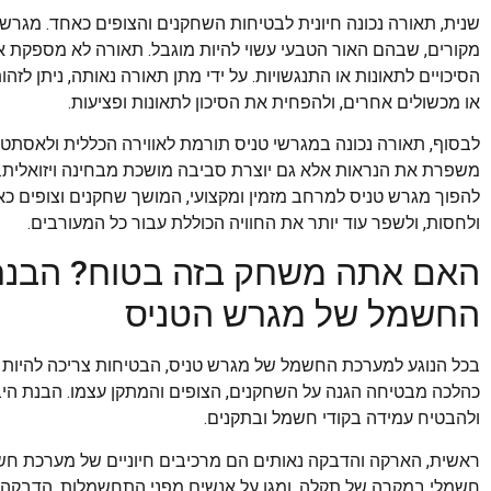
שנית, תאורה נכונה חיונית לבטיחות השחקנים והצופים כאחד. מגר
מקורים, שבהם האור הטבעי עשוי להיות מוגבל. תאורה לא מספקת או
הסיכויים לתאונות או התנגשויות. על ידי מתן תאורה נאותה, ניתן לזה
או מכשולים אחרים, ולהפחית את הסיכון לתאונות ופציעות.
לבסוף, תאורה נכונה במגרשי טניס תורמת לאווירה הכללית ולאסתט
משפרת את הנראות אלא גם יוצרת סביבה מושכת מבחינה ויזואלית. על
להפוך מגרש טניס למרחב מזמין ומקצועי, המושך שחקנים וצופים כאח
ולחסות, ולשפר עוד יותר את החוויה הכוללת עבור כל המעורבים.
האם אתה משחק בזה בטוח? הבנת
החשמל של מגרש הטניס
בכל הנוגע למערכת החשמל של מגרש טניס, הבטיחות צריכה להיות
כהלכה מבטיחה הגנה על השחקנים, הצופים והמתקן עצמו. הבנת היב
ולהבטיח עמידה בקודי חשמל ובתקנים.
ראשית, הארקה והדבקה נאותים הם מרכיבים חיוניים של מערכת ח
חשמלי במקרה של תקלה, ומגן על אנשים מפני התחשמלות. הדבקה,