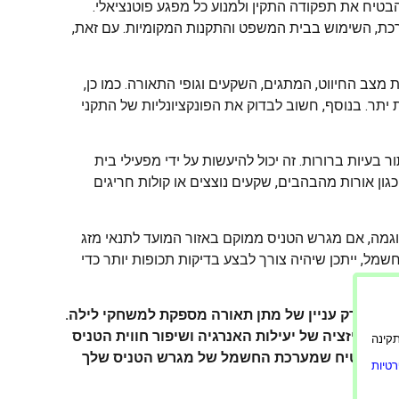
יח את תפקודה התקין ולמנוע כל מפגע פוטנציאלי.
רכת, השימוש בבית המשפט והתקנות המקומיות. עם זאת,
מצב החיווט, המתגים, השקעים וגופי התאורה. כמו כן,
יתר. בנוסף, חשוב לבדוק את הפונקציונליות של התקני
 בעיות ברורות. זה יכול להיעשות על ידי מפעילי בית
ון אורות מהבהבים, שקעים נוצצים או קולות חריגים
לדוגמה, אם מגרש הטניס ממוקם באזור המועד לתנאי מזג
שמל, ייתכן שיהיה צורך לבצע בדיקות תכופות יותר כדי
ינה רק עניין של מתן תאורה מספקת למשחקי לילה.
ימיזציה של יעילות האנרגיה ושיפור חווית הטניס
ורה תקינה
תוכל להבטיח שמערכת החשמל של מגרש הטניס שלך
טיות