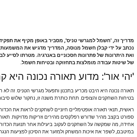
מדריך זה, 'חשמל למגרשי טניס', מסביר באופן מקיף את תפק
נכתב על ידי קבלן חשמל מנוסה, המדריך מדגיש את המשמעות
ואת היתרונות של פתרונות חסכוניים באנרגיה. מטרתו לסייע לבע
של שיטות עבודה מומלצות בתחזוקה ובטיחות חשמל.
'יהי אור': מדוע תאורה נכונה היא ק
תאורה נכונה היא היבט מכריע בתכנון ותפעול מגרשי הטניס. זה ל
בטיחות השחקנים והצופים. תחת כותרת משנה זו, נחקור שלוש סיבות 
ראשית, תנאי תאורה אופטימליים חיוניים לשחקנים לראות את הכדור 
ספורט בקצב מהיר שדורש רפלקסים מהירים וזריקות מדויקות. תאורה
אחידה, מה שמקשה על השחקנים לעקוב ביעילות אחר תנועת הכדור. ע
במיטבם, לשפר את איכות המשחק ולמזער את הסיכון לפציעות הנגר