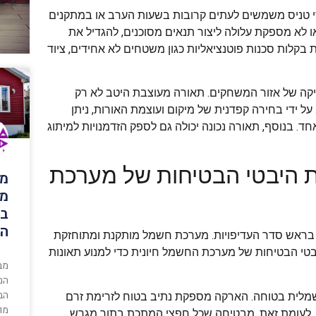
שי טניס משמשים לעתים קרובות בשעות הערב או במתקנים
 לא מספקת עלולה ליצור תנאים מסוכנים, להגדיל את
ות בקלות סכנות פוטנציאליות כגון משטחים לא אחידים, ציוד
יקה של אזור המשחקים. תאורה מעוצבת היטב לא רק
 ידי בחירה קפדנית של מיקום ועוצמת האורות, ניתן
ד. בנוסף, תאורה נכונה יכולה גם לספק הזדמנויות למיתוג
 היבטי הבטיחות של מערכת
מב
מד
בו
הב
 בראש סדר העדיפויות. מערכת חשמל מותקנת ומתוחזקת
טי הבטיחות של מערכת החשמל חיונית כדי למנוע תאונות
מבנ
המב
הבנ
שמלית בטוחה. הארקה מספקת נתיב בטוח לזרימת זרם
מוד
 לעומת זאת, מבטיחה שכל חפצי המתכת בתוך מגרש