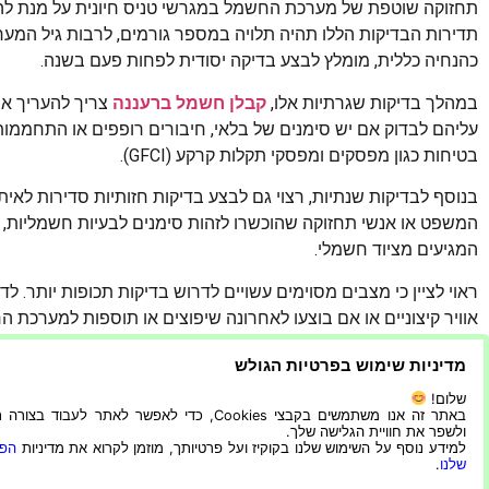
תחזוקה שוטפת של מערכת החשמל במגרשי טניס חיונית על מנת להבט
תדירות הבדיקות הללו תהיה תלויה במספר גורמים, לרבות גיל המע
כהנחיה כללית, מומלץ לבצע בדיקה יסודית לפחות פעם בשנה.
במהלך בדיקות שגרתיות אלו,
קבלן חשמל ברעננה
צריך להעריך את 
עליהם לבדוק אם יש סימנים של בלאי, חיבורים רופפים או התחממות 
בטיחות כגון מפסקים ומפסקי תקלות קרקע (GFCI).
בנוסף לבדיקות שנתיות, רצוי גם לבצע בדיקות חזותיות סדירות לאיתור
המשפט או אנשי תחזוקה שהוכשרו לזהות סימנים לבעיות חשמליות, כג
המגיעים מציוד חשמלי.
ראוי לציין כי מצבים מסוימים עשויים לדרוש בדיקות תכופות יותר. 
אוויר קיצוניים או אם בוצעו לאחרונה שיפוצים או תוספות למערכת הח
לוודא שהכל תקין.
מדיניות שימוש בפרטיות הגולש
לסיכום, שמירה על מערכת חשמל מתפקדת היטב במגרשי טניס א
שלום!
זה משתרע על הבטחת בטיחותם של כל המשתתפים והצופים, אופט
באתר זה אנו משתמשים בקבצי Cookies, כדי לאפשר לאתר לעבוד בצ
ולשפר את חוויית הגלישה שלך.
הכוללת. על ידי הקפדה על ההמלצות המופיעות במדריך זה, 
למידע נוסף על השימוש שלנו בקוקיז ועל פרטיותך, מוזמן לקרוא את מדיניות
הפר
פועלת במיטבה והיא בטוחה ויעילה כאחד.
שלנו
.